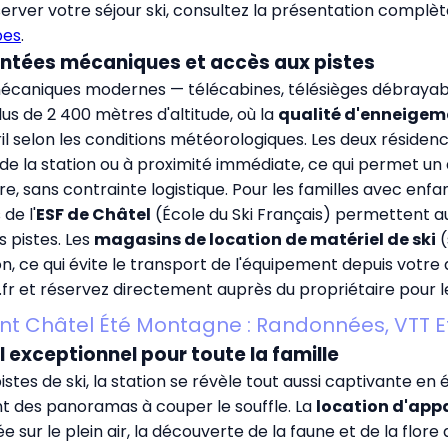
erver votre séjour ski, consultez la présentation compl
pes
.
montées mécaniques et accès aux pistes
caniques modernes — télécabines, télésièges débrayable
us de 2 400 mètres d'altitude, où la
qualité d'enneigem
il selon les conditions météorologiques. Les deux réside
 de la station ou à proximité immédiate, ce qui permet u
e, sans contrainte logistique. Pour les familles avec enfa
de l'
ESF de Châtel
(École du Ski Français) permettent aux
 pistes. Les
magasins de location de matériel de ski
(
, ce qui évite le transport de l'équipement depuis votre d
fr
et réservez directement auprès du propriétaire pour le
t Châtel Été Montagne : Randonnées, VTT Et
el exceptionnel pour toute la famille
s de ski, la station se révèle tout aussi captivante en é
t des panoramas à couper le souffle. La
location d'app
 sur le plein air, la découverte de la faune et de la flore 