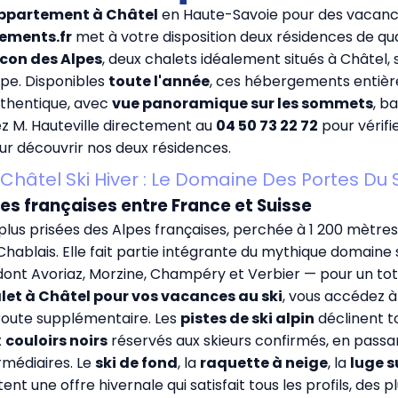
appartement à Châtel
en Haute-Savoie pour des vacance
ements.fr
met à votre disposition deux résidences de qu
lcon des Alpes
, deux chalets idéalement situés à Châtel,
ope. Disponibles
toute l'année
, ces hébergements entièr
uthentique, avec
vue panoramique sur les sommets
, b
ez M. Hauteville directement au
04 50 73 22 72
pour vérifi
r découvrir nos deux résidences.
Châtel Ski Hiver : Le Domaine Des Portes Du S
es françaises entre France et Suisse
plus prisées des Alpes françaises, perchée à 1 200 mètres
 Chablais. Elle fait partie intégrante du mythique domaine
 dont Avoriaz, Morzine, Champéry et Verbier — pour un tot
let à Châtel pour vos vacances au ski
, vous accédez à
route supplémentaire. Les
pistes de ski alpin
déclinent to
x
couloirs noirs
réservés aux skieurs confirmés, en passa
rmédiaires. Le
ski de fond
, la
raquette à neige
, la
luge s
nt une offre hivernale qui satisfait tous les profils, des p