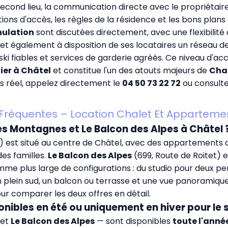
econd lieu, la communication directe avec le propriétair
ions d'accès, les règles de la résidence et les bons plans
nulation
sont discutées directement, avec une flexibilit
t également à disposition de ses locataires un réseau d
de ski fiables et services de garderie agréés. Ce niveau 
lier à Châtel
et constitue l'un des atouts majeurs de
Cha
mps réel, appelez directement le
04 50 73 22 72
ou consultez
Fréquentes – Location Chalet Et Apparteme
des Montagnes et Le Balcon des Alpes à Châtel 
 est situé au centre de Châtel, avec des appartements de
es familles.
Le Balcon des Alpes
(699, Route de Roitet) 
e plus large de configurations : du studio pour deux p
n plein sud, un balcon ou terrasse et une vue panoramiqu
ur comparer les deux offres en détail.
onibles en été ou uniquement en hiver pour le s
et
Le Balcon des Alpes
— sont disponibles
toute l'anné