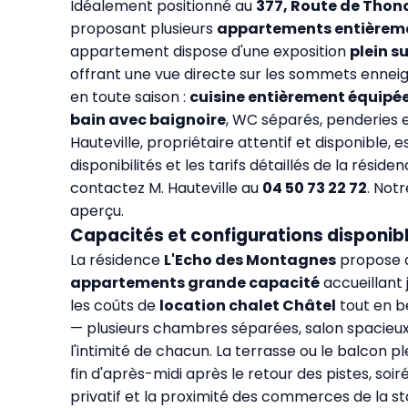
Idéalement positionné au
377, Route de Thon
proposant plusieurs
appartements entièrem
appartement dispose d'une exposition
plein s
offrant une vue directe sur les sommets enneigé
en toute saison :
cuisine entièrement équipé
bain avec baignoire
, WC séparés, penderies e
Hauteville, propriétaire attentif et disponible, 
disponibilités et les tarifs détaillés de la ré
contactez M. Hauteville au
04 50 73 22 72
. Not
aperçu.
Capacités et configurations disponib
La résidence
L'Echo des Montagnes
propose d
appartements grande capacité
accueillant 
les coûts de
location chalet Châtel
tout en b
— plusieurs chambres séparées, salon spacieux,
l'intimité de chacun. La terrasse ou le balcon pl
fin d'après-midi après le retour des pistes, so
privatif et la proximité des commerces de la st