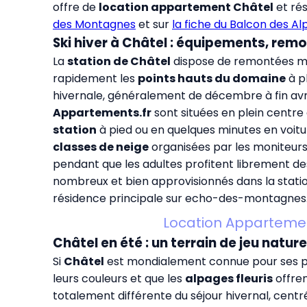
offre de
location appartement Châtel
et rés
des Montagnes
et sur
la fiche du Balcon des Al
Ski hiver à Châtel : équipements, re
La
station de Châtel
dispose de remontées mé
rapidement les
points hauts du domaine
à pl
hivernale, généralement de décembre à fin avr
Appartements.fr
sont situées en plein centre
station
à pied ou en quelques minutes en voitur
classes de neige
organisées par les moniteurs 
pendant que les adultes profitent librement des
nombreux et bien approvisionnés dans la station
résidence principale sur
echo-des-montagnes.
Location Appartemen
Châtel en été : un terrain de jeu natur
Si
Châtel
est mondialement connue pour ses piste
leurs couleurs et que les
alpages fleuris
offren
totalement différente du séjour hivernal, centrée