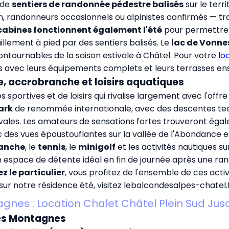
 de
sentiers de randonnée pédestre balisés
sur le terr
n, randonneurs occasionnels ou alpinistes confirmés — tro
cabines fonctionnent également l'été
pour permettre l
illement à pied par des sentiers balisés. Le
lac de Vonne
ontournables de la saison estivale à Châtel. Pour votre
lo
avec leurs équipements complets et leurs terrasses enso
e, accrobranche et loisirs aquatiques
 sportives et de loisirs qui rivalise largement avec l'offr
ark
de renommée internationale, avec des descentes tech
vales. Les amateurs de sensations fortes trouveront ég
 des vues époustouflantes sur la vallée de l'Abondance et
ranche
, le
tennis
, le
minigolf
et les activités nautiques sur
 un espace de détente idéal en fin de journée après une r
 le particulier
, vous profitez de l'ensemble de ces activ
sur notre résidence été, visitez
lebalcondesalpes-chatel.
gnes : Location Chalet Châtel Plein Sud Jus
des Montagnes