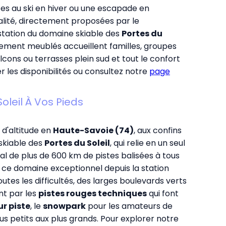
s au ski en hiver ou une escapade en
alité, directement proposées par le
 station du domaine skiable des
Portes du
ement meublés accueillent familles, groupes
alcons ou terrasses plein sud et tout le confort
er les disponibilités ou consultez notre
page
oleil À Vos Pieds
 d'altitude en
Haute-Savoie (74)
, aux confins
 skiable des
Portes du Soleil
, qui relie en un seul
al de plus de 600 km de pistes balisées à tous
 ce domaine exceptionnel depuis la station
utes les difficultés, des larges boulevards verts
nt par les
pistes rouges techniques
qui font
ur piste
, le
snowpark
pour les amateurs de
lus petits aux plus grands. Pour explorer notre