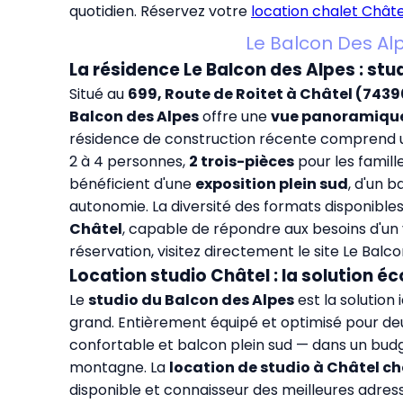
quotidien. Réservez votre
location chalet Châte
Le Balcon Des Al
La résidence Le Balcon des Alpes : stud
Situé au
699, Route de Roitet à Châtel (7439
Balcon des Alpes
offre une
vue panoramique
résidence de construction récente comprend un
2 à 4 personnes,
2 trois-pièces
pour les famill
bénéficient d'une
exposition plein sud
, d'un 
autonomie. La diversité des formats disponible
Châtel
, capable de répondre aux besoins d'un v
réservation, visitez directement
le site Le Balc
Location studio Châtel : la solution 
Le
studio du Balcon des Alpes
est la solution
grand. Entièrement équipé et optimisé pour deux
confortable et balcon plein sud — dans un budget
montagne. La
location de studio à Châtel che
disponible et connaisseur des meilleures adresse