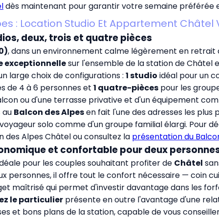
l
dès maintenant pour garantir votre semaine préférée e
pes : Location Studio Et Appartement Châte
ios, deux, trois et quatre pièces
0)
, dans un environnement calme légèrement en retrait d
 exceptionnelle
sur l'ensemble de la station de Châtel e
 large choix de configurations :
1 studio
idéal pour un co
es de 4 à 6 personnes et
1 quatre-pièces
pour les groupe
balcon ou d'une terrasse privative et d'un équipement com
s au
Balcon des Alpes
en fait l'une des adresses les plus
oyageur solo comme d'un groupe familial élargi. Pour déco
on des Alpes Châtel
ou consultez la
présentation du Balcon
économique et confortable pour deux personne
 idéale pour les couples souhaitant profiter de
Châtel
san
 personnes, il offre tout le confort nécessaire — coin cu
 maîtrisé qui permet d'investir davantage dans les forfaits
z le particulier
présente en outre l'avantage d'une relat
s et bons plans de la station, capable de vous conseiller 