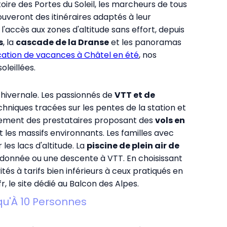
itoire des Portes du Soleil, les marcheurs de tous
uveront des itinéraires adaptés à leur
'accès aux zones d'altitude sans effort, depuis
s
, la
cascade de la Dranse
et les panoramas
cation de vacances à Châtel en été
, nos
leillées.
e hivernale. Les passionnés de
VTT et de
niques tracées sur les pentes de la station et
alement des prestataires proposant des
vols en
 les massifs environnants. Les familles avec
 les lacs d'altitude. La
piscine de plein air de
andonnée ou une descente à VTT. En choisissant
ités à tarifs bien inférieurs à ceux pratiqués en
fr
, le site dédié au Balcon des Alpes.
qu'À 10 Personnes