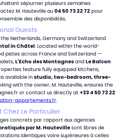
ouhaitant séjourner plusieurs semaines
actez M. Hauteville au
04 50 73 22 72
pour
nsemble des disponibilités.
ional Guests
, the Netherlands, Germany and Switzerland
ntal in Châtel
. Located within the world-
ed pistes across France and Switzerland —
halets,
L'Echo des Montagnes
and
Le Balcon
operties feature fully equipped kitchens,
s available in
studio, two-bedroom, three-
oking with the owner, M. Hauteville, ensures the
gnes.fr
or contact us directly at
+33 4 50 73 22
cation-appartements.fr
.
Chez Le Particulier
ges concrets par rapport aux agences
 pratiqués par M. Hauteville
sont libres de
tations identiques voire supérieures à celles