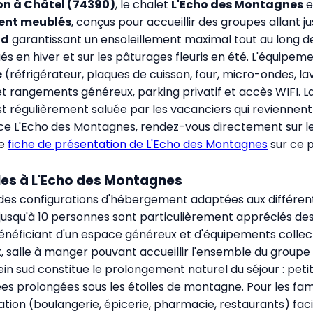
on à Châtel (74390)
, le chalet
L'Echo des Montagnes
e
ent meublés
, conçus pour accueillir des groupes allant j
ud
garantissant un ensoleillement maximal tout au long de
s en hiver et sur les pâturages fleuris en été. L'équipeme
e
(réfrigérateur, plaques de cuisson, four, micro-ondes, la
t rangements généreux, parking privatif et accès WIFI. L
est régulièrement saluée par les vacanciers qui reviennent 
sidence L'Echo des Montagnes, rendez-vous directement sur
l
re
fiche de présentation de L'Echo des Montagnes
sur ce 
les à L'Echo des Montagnes
es configurations d'hébergement adaptées aux différent
jusqu'à 10 personnes sont particulièrement appréciés de
énéficiant d'un espace généreux et d'équipements collec
 salle à manger pouvant accueillir l'ensemble du groupe —
ein sud constitue le prolongement naturel du séjour : petit
irées prolongées sous les étoiles de montagne. Pour les fa
ation (boulangerie, épicerie, pharmacie, restaurants) fac