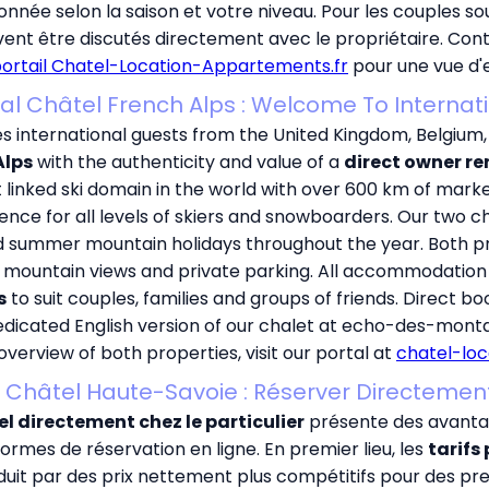
donnée selon la saison et votre niveau. Pour les couples s
ent être discutés directement avec le propriétaire. Cont
ortail Chatel-Location-Appartements.fr
pour une vue d'e
al Châtel French Alps : Welcome To Internat
 international guests from the United Kingdom, Belgium
Alps
with the authenticity and value of a
direct owner re
 linked ski domain in the world with over 600 km of mark
nce for all levels of skiers and snowboarders. Our two c
and summer mountain holidays throughout the year. Both pr
 mountain views and private parking. All accommodation i
s
to suit couples, families and groups of friends. Direct bo
dicated English version of our chalet at
echo-des-monta
overview of both properties, visit our portal at
chatel-lo
Châtel Haute-Savoie : Réserver Directement 
l directement chez le particulier
présente des avanta
ormes de réservation en ligne. En premier lieu, les
tarifs
duit par des prix nettement plus compétitifs pour des pres